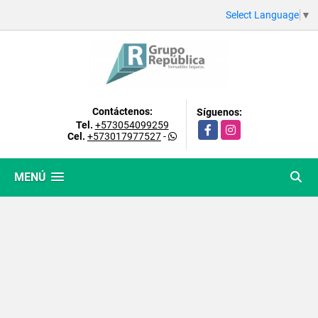
Select Language
▼
Contáctenos:
Síguenos:
Tel.
+573054099259
Facebook
Instagram
Cel.
+573017977527
-
MENÚ