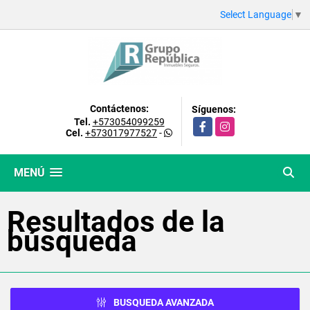
Select Language
▼
Contáctenos:
Síguenos:
Tel.
+573054099259
Facebook
Instagram
Cel.
+573017977527
-
MENÚ
Resultados de la
búsqueda
BUSQUEDA AVANZADA