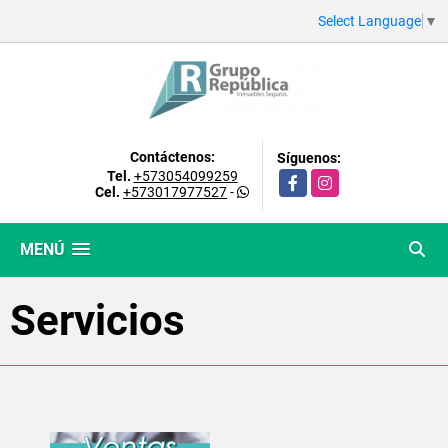
Select Language
▼
Contáctenos:
Síguenos:
Tel.
+573054099259
Facebook
Instagram
Cel.
+573017977527
-
MENÚ
Servicios