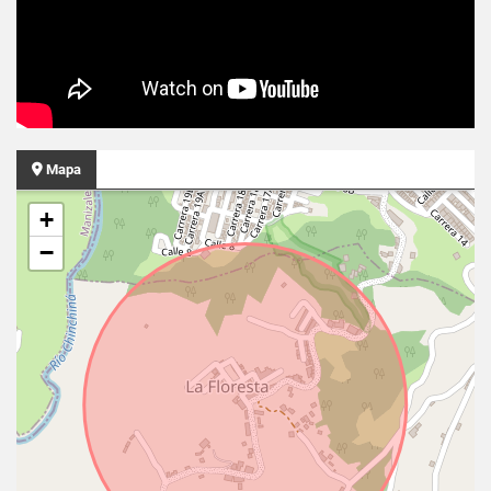
Mapa
+
−