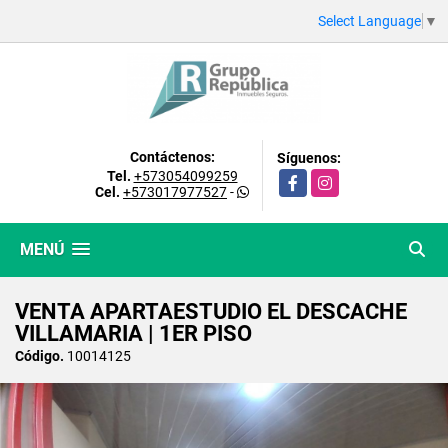
Select Language
▼
Contáctenos:
Síguenos:
Tel.
+573054099259
Facebook
Instagram
Cel.
+573017977527
-
MENÚ
VENTA APARTAESTUDIO EL DESCACHE
VILLAMARIA | 1ER PISO
Código.
10014125