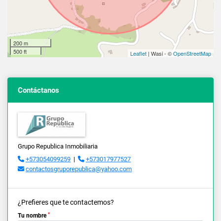
200 m
500 ft
Leaflet
| Wasi - ©
OpenStreetMap
Contáctanos
Grupo Republica Inmobiliaria
+573054099259
|
+573017977527
contactosgruporepublica@yahoo.com
¿Prefieres que te contactemos?
*
Tu nombre