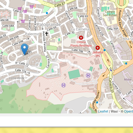
Leaflet
| Wasi - ©
OpenS