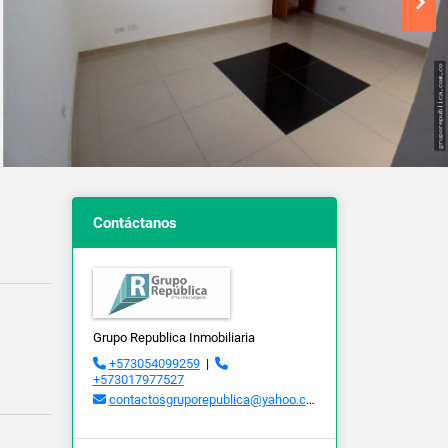
Contáctanos
Grupo Republica Inmobiliaria
+573054099259
|
+573017977527
contactosgruporepublica@yahoo.com