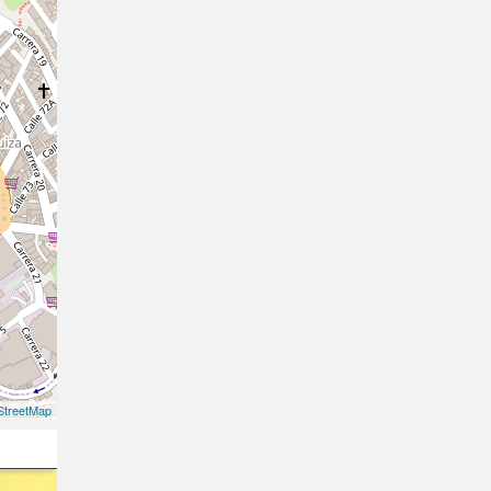
treetMap