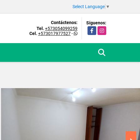
Select Language
▼
Contáctenos:
Síguenos:
Tel.
+573054099259
Facebook
Instagram
Cel.
+573017977527
-