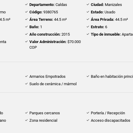
Departamento:
Caldas
Ciudad:
Manizales
rmo
Código:
9380765
Estado:
Usado
4.5 m²
Área Terreno:
44.5 m²
Área Privada:
44.5 m²
Baño:
1
Estrato:
6
Año construcción:
2015
Tipo de inmueble:
Aparta
nta
Valor Administración:
$70.000
COP
Armarios Empotrados
Baño en habitación princi
Suelo de cerámica / mármol
do
Parques cercanos
Portería / Recepción
cano
Zona residencial
Acceso discapacitados