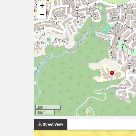
+
−
200 m
500 ft
Street View