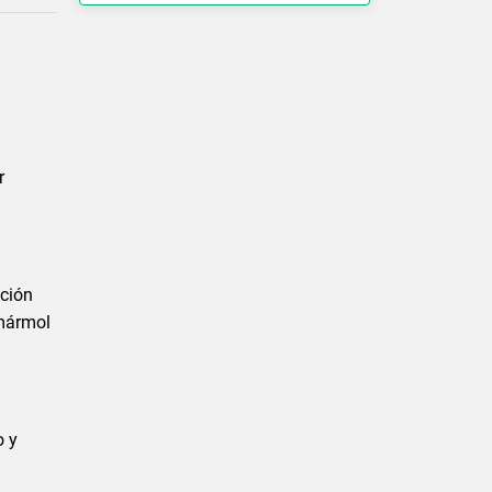
r
ación
 mármol
o y