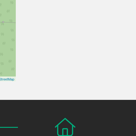
treetMap