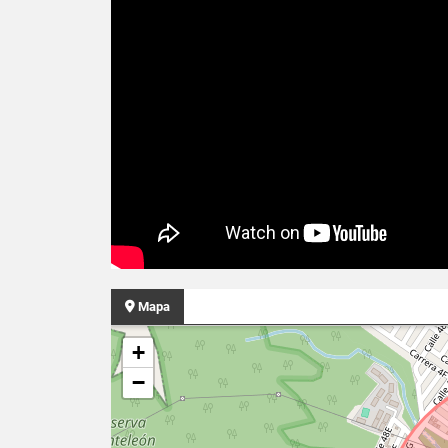
Mapa
+
−