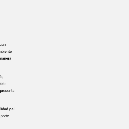
scan
mbiente
 manera
ía,
oble
epresenta
idad y el
sporte