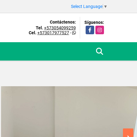
Select Language
▼
Contáctenos:
Síguenos:
Tel.
+573054099259
Facebook
Instagram
Cel.
+573017977527
-