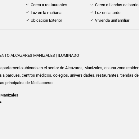
Cerca a restaurantes
Cerca a tiendas de barrio
Luz en la mañana
Luz en la tarde
Ubicación Exterior
Vivienda unifamiliar
ENTO ALCAZARES MANIZALES | ILUMINADO
 apartamento ubicado en el sector de Alcázares, Manizales, en una zona residen
a a parques, centros médicos, colegios, universidades, restaurantes, tiendas de 
ías principales de fácil acceso.
, Manizales
²