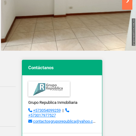
Contáctanos
Grupo Republica Inmobiliaria
+573054099259
|
+573017977527
contactosgruporepublica@yahoo.com