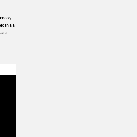
inado y
ercanía a
para