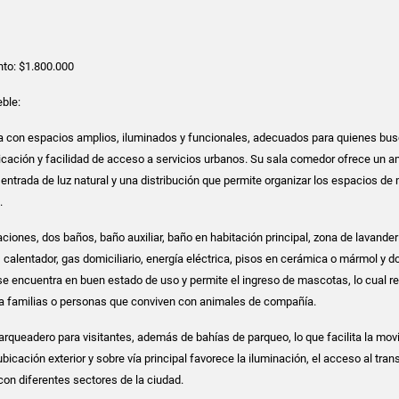
to: $1.800.000
ble:
a con espacios amplios, iluminados y funcionales, adecuados para quienes bu
cación y facilidad de acceso a servicios urbanos. Su sala comedor ofrece un a
entrada de luz natural y una distribución que permite organizar los espacios de
.
ciones, dos baños, baño auxiliar, baño en habitación principal, zona de lavander
calentador, gas domiciliario, energía eléctrica, pisos en cerámica o mármol y d
se encuentra en buen estado de uso y permite el ingreso de mascotas, lo cual r
ra familias o personas que conviven con animales de compañía.
arqueadero para visitantes, además de bahías de parqueo, lo que facilita la movil
icación exterior y sobre vía principal favorece la iluminación, el acceso al tran
con diferentes sectores de la ciudad.