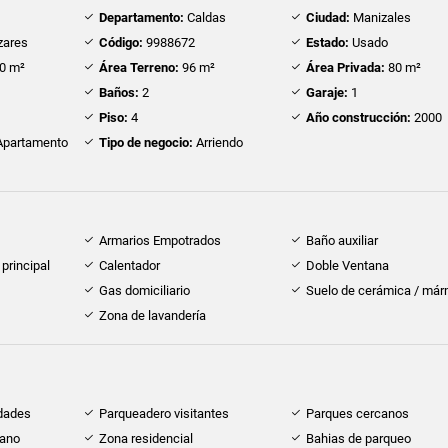
Departamento:
Caldas
Ciudad:
Manizales
zares
Código:
9988672
Estado:
Usado
0 m²
Área Terreno:
96 m²
Área Privada:
80 m²
Baños:
2
Garaje:
1
Piso:
4
Año construcción:
2000
partamento
Tipo de negocio:
Arriendo
Armarios Empotrados
Baño auxiliar
principal
Calentador
Doble Ventana
Gas domiciliario
Suelo de cerámica / már
Zona de lavandería
idades
Parqueadero visitantes
Parques cercanos
cano
Zona residencial
Bahias de parqueo