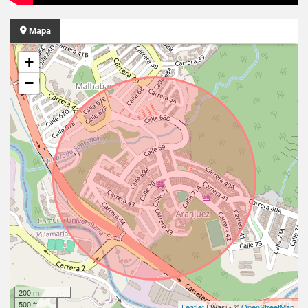
Mapa
+
−
200 m
500 ft
Leaflet
| Wasi - ©
OpenStreetMap