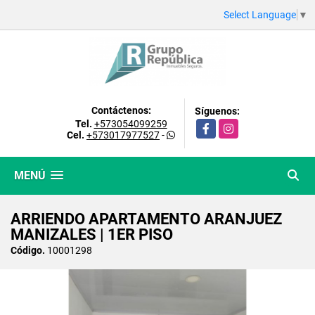
Select Language
▼
Contáctenos:
Síguenos:
Tel.
+573054099259
Facebook
Instagram
Cel.
+573017977527
-
MENÚ
ARRIENDO APARTAMENTO ARANJUEZ
MANIZALES | 1ER PISO
Código.
10001298