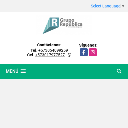
Select Language
▼
Contáctenos:
Síguenos:
Tel.
+573054099259
Facebook
Instagram
Cel.
+573017977527
-
MENÚ