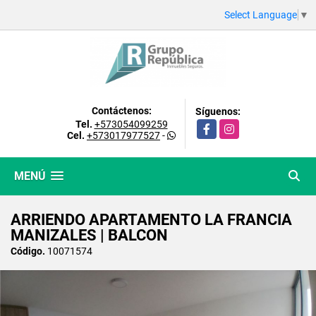
Select Language
▼
Contáctenos:
Síguenos:
Tel.
+573054099259
Facebook
Instagram
Cel.
+573017977527
-
MENÚ
ARRIENDO APARTAMENTO LA FRANCIA
MANIZALES | BALCON
Código.
10071574