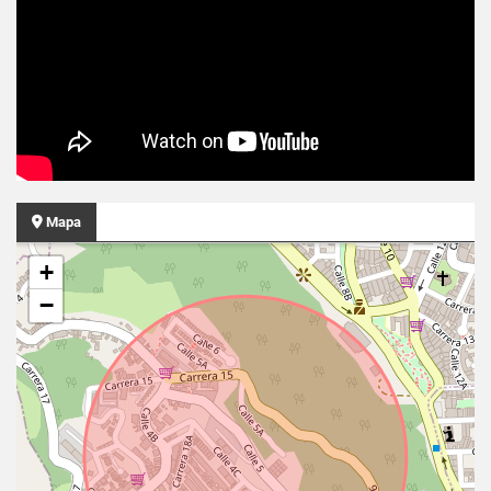
Mapa
+
−