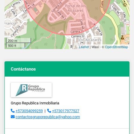
200 m
500 ft
Leaflet
| Wasi - ©
OpenStreetMap
Contáctanos
Grupo Republica Inmobiliaria
+573054099259
|
+573017977527
contactosgruporepublica@yahoo.com