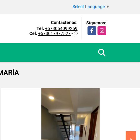
Select Language
▼
Contáctenos:
Síguenos:
Tel.
+573054099259
Facebook
Instagram
Cel.
+573017977527
-
MARÍA