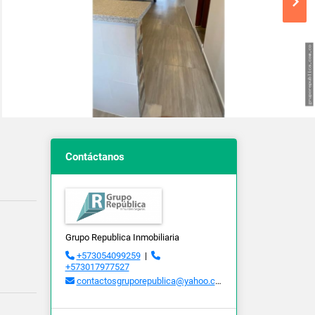
Contáctanos
Grupo Republica Inmobiliaria
+573054099259
|
+573017977527
contactosgruporepublica@yahoo.com