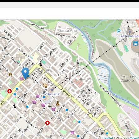
Leaflet
| Wasi - ©
OpenS