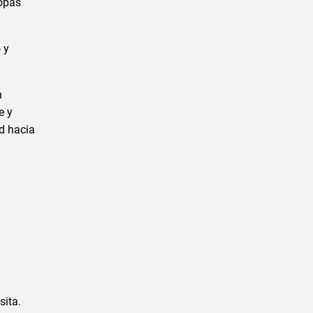
opas
 y
n
e y
ad hacia
sita.