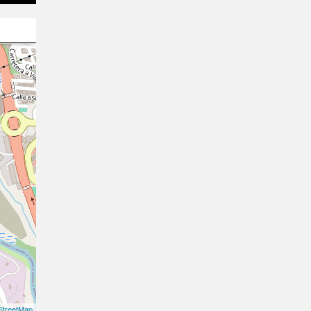
treetMap