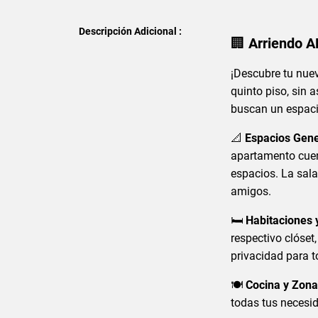
Descripción Adicional :
🏢
Arriendo 
¡Descubre tu nue
quinto piso, sin 
buscan un espacio
📐
Espacios Gene
apartamento cuen
espacios. La sal
amigos.
🛏️
Habitaciones 
respectivo clóset
privacidad para 
🍽️
Cocina y Zona
todas tus necesi