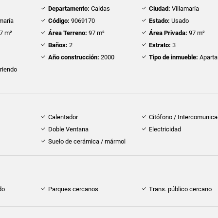
Departamento:
Caldas
Ciudad:
Villamaría
maría
Código:
9069170
Estado:
Usado
7 m²
Área Terreno:
97 m²
Área Privada:
97 m²
Baños:
2
Estrato:
3
Año construcción:
2000
Tipo de inmueble:
Apart
riendo
Calentador
Citófono / Intercomunica
Doble Ventana
Electricidad
Suelo de cerámica / mármol
do
Parques cercanos
Trans. público cercano