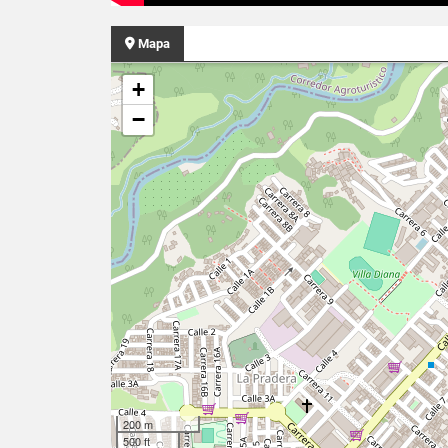
Mapa
+
−
200 m
500 ft