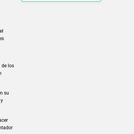
el
es
 de los
n
on su
 y
acer
ntador