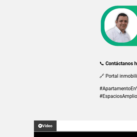
📞
Contáctanos ho
🔗 Portal inmobil
#ApartamentoEnV
#EspaciosAmplio
Video