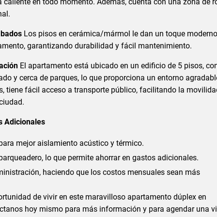
 caliente en todo momento. Además, cuenta con una zona de r
nal.
abados
Los pisos en cerámica/mármol le dan un toque moderno
amento, garantizando durabilidad y fácil mantenimiento.
ación
El apartamento está ubicado en un edificio de 5 pisos, co
do y cerca de parques, lo que proporciona un entorno agradabl
, tiene fácil acceso a transporte público, facilitando la movilid
 ciudad.
s Adicionales
ara mejor aislamiento acústico y térmico.
arqueadero, lo que permite ahorrar en gastos adicionales.
inistración, haciendo que los costos mensuales sean más
ortunidad de vivir en este maravilloso apartamento dúplex en
áctanos hoy mismo para más información y para agendar una vi