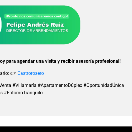
y para agendar una visita y recibir asesoría profesional!
iario: 👉
Castrorosero
enta #Villamaría #ApartamentoDúplex #OportunidadÚnica
s #EntornoTranquilo