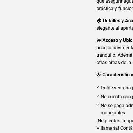
que asegura agua
práctica y funcio
🏠
Detalles y Ac
elegante al apart
🚗
Acceso y Ubic
acceso pavimenta
tranquilo. Además
otras áreas de la
🌟
Característica
Doble ventana p
No cuenta con p
No se paga adm
manejables.
¡No pierdas la op
Villamaría! Cont