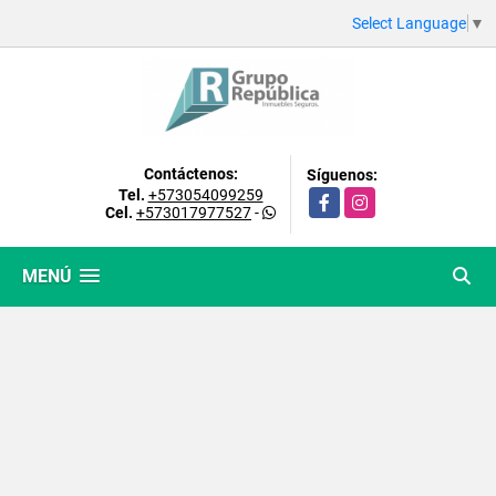
Select Language
▼
Contáctenos:
Síguenos:
Tel.
+573054099259
Facebook
Instagram
Cel.
+573017977527
-
MENÚ