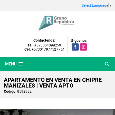
Select Language
▼
Contáctenos:
Síguenos:
Tel.
+573054099259
Facebook
Instagram
Cel.
+573017977527
-
MENÚ
APARTAMENTO EN VENTA EN CHIPRE
MANIZALES | VENTA APTO
Código.
8592982