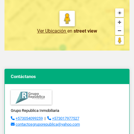
Ver Ubicación
en
street view
Contáctanos
Grupo Republica Inmobiliaria
+573054099259
|
+573017977527
contactosgruporepublica@yahoo.com