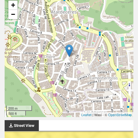
+
−
200 m
500 ft
Leaflet
| Wasi - ©
OpenStreetMap
Street View