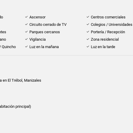
do
Ascensor
Centros comerciales
Circuito cerrado de TV
Colegios / Universidades
ntes
Parques cercanos
Portería / Recepción
cano
Vigilancia
Zona residencial
 / Quincho
Luz en la mañana
Luz en la tarde
 en El Trébol, Manizales
bitación principal)