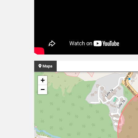
Mapa
+
−