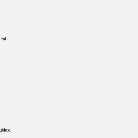
ral.
úblico.