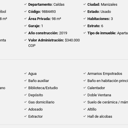
Departamento:
Caldas
Ciudad:
Manizales
ébol
Código:
9884493
Estado:
Usado
8 m²
Área Privada:
98 m²
Habitaciones:
3
Garaje:
1
Estrato:
6
Año construcción:
2019
Tipo de inmueble:
Apart
nta
Valor Administración:
$340.000
COP
Agua
Armarios Empotrados
Baño auxiliar
Baño en habitación princi
cano
Biblioteca/Estudio
Calentador
Depósito
Doble Ventana
Gas domiciliario
Suelo de cerámica / már
Adosado
Altillo
Extractor
Hall de alcobas