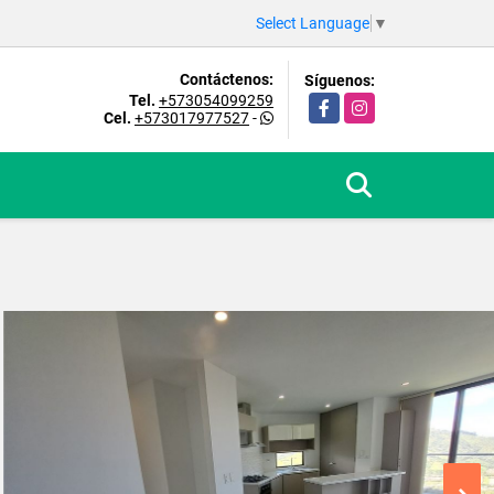
Select Language
▼
Contáctenos:
Síguenos:
Tel.
+573054099259
Facebook
Instagram
Cel.
+573017977527
-