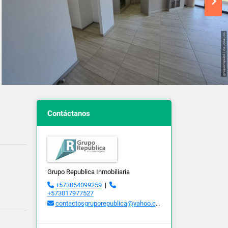
Contáctanos
Grupo Republica Inmobiliaria
+573054099259
|
+573017977527
contactosgruporepublica@yahoo.com