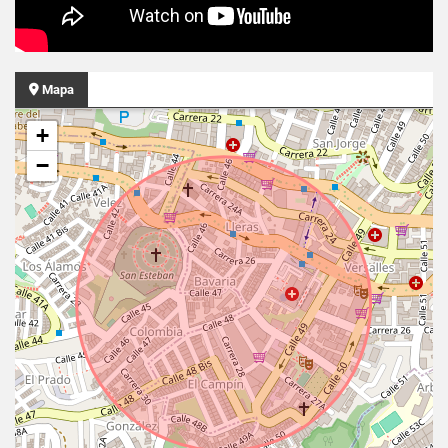
Mapa
+
−