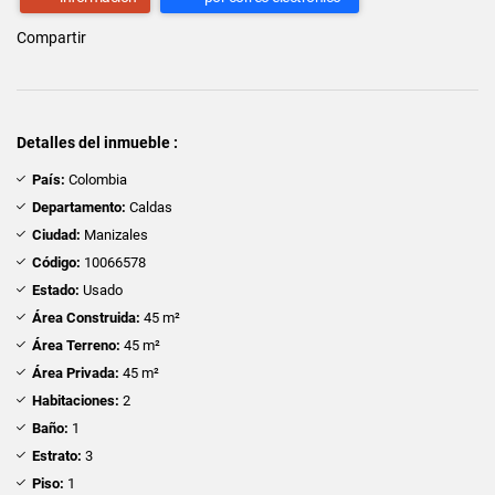
Compartir
Detalles del inmueble :
País:
Colombia
Departamento:
Caldas
Ciudad:
Manizales
Código:
10066578
Estado:
Usado
Área Construida:
45 m²
Área Terreno:
45 m²
Área Privada:
45 m²
Habitaciones:
2
Baño:
1
Estrato:
3
Piso:
1