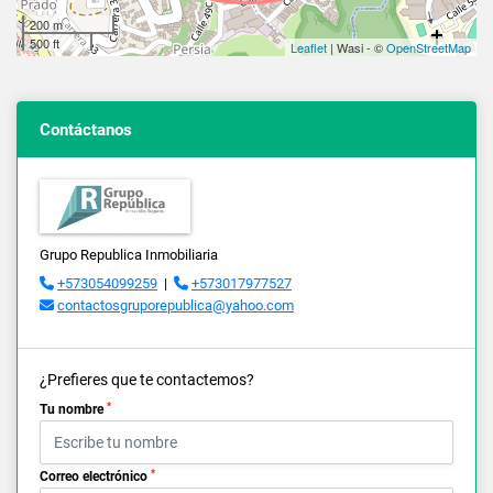
200 m
500 ft
Leaflet
| Wasi - ©
OpenStreetMap
Contáctanos
Grupo Republica Inmobiliaria
+573054099259
|
+573017977527
contactosgruporepublica@yahoo.com
¿Prefieres que te contactemos?
*
Tu nombre
*
Correo electrónico