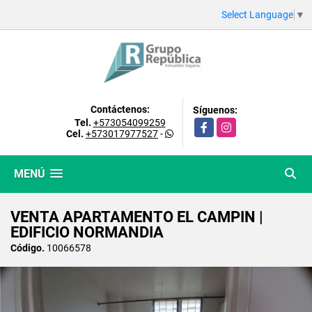
Select Language
▼
Contáctenos:
Síguenos:
Tel.
+573054099259
Facebook
Instagram
Cel.
+573017977527
-
MENÚ
VENTA APARTAMENTO EL CAMPIN |
EDIFICIO NORMANDIA
Código.
10066578