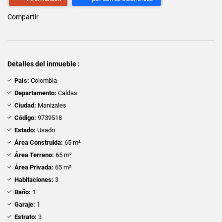
Compartir
Detalles del inmueble :
País:
Colombia
Departamento:
Caldas
Ciudad:
Manizales
Código:
9739518
Estado:
Usado
Área Construida:
65 m²
Área Terreno:
65 m²
Área Privada:
65 m²
Habitaciones:
3
Baño:
1
Garaje:
1
Estrato:
3