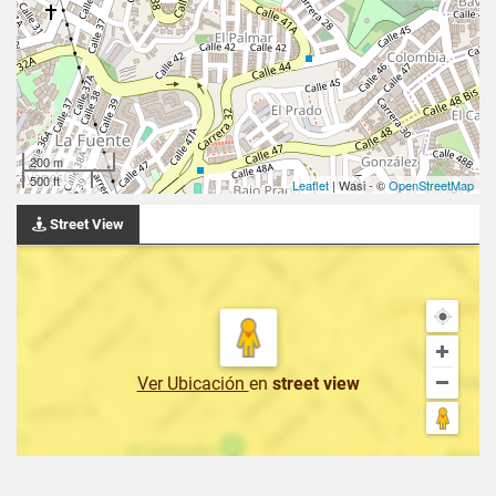
200 m
500 ft
Leaflet
| Wasi - ©
OpenStreetMap
Street View
Ver Ubicación
en
street view