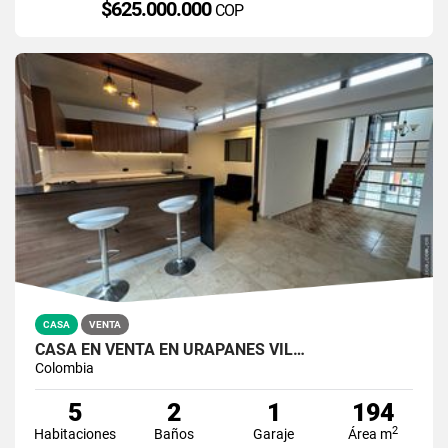
$625.000.000
COP
CASA
VENTA
CASA EN VENTA EN URAPANES VIL…
Colombia
5
2
1
194
2
Habitaciones
Baños
Garaje
Área m