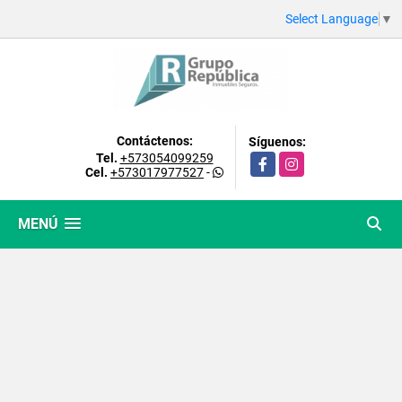
Select Language
▼
Contáctenos:
Síguenos:
Tel.
+573054099259
Facebook
Instagram
Cel.
+573017977527
-
MENÚ