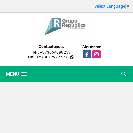
Select Language
▼
Contáctenos:
Síguenos:
Tel.
+573054099259
Facebook
Instagram
Cel.
+573017977527
-
MENÚ