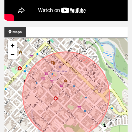
Mapa
+
−