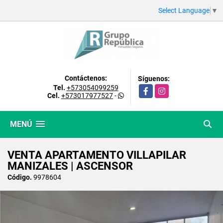
Select Language
▼
Contáctenos:
Síguenos:
Tel.
+573054099259
Facebook
Instagram
Cel.
+573017977527
-
MENÚ
VENTA APARTAMENTO VILLAPILAR
MANIZALES | ASCENSOR
Código.
9978604