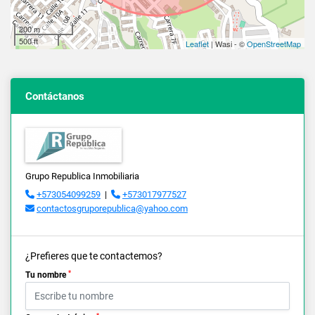
200 m
500 ft
Leaflet
| Wasi - ©
OpenStreetMap
Contáctanos
Grupo Republica Inmobiliaria
+573054099259
|
+573017977527
contactosgruporepublica@yahoo.com
¿Prefieres que te contactemos?
*
Tu nombre