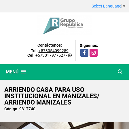
Select Language
▼
Contáctenos:
Síguenos:
Tel.
+573054099259
Facebook
Instagram
Cel.
+573017977527
-
MENÚ
ARRIENDO CASA PARA USO
INSTITUCIONAL EN MANIZALES/
ARRIENDO MANIZALES
Código.
9817740