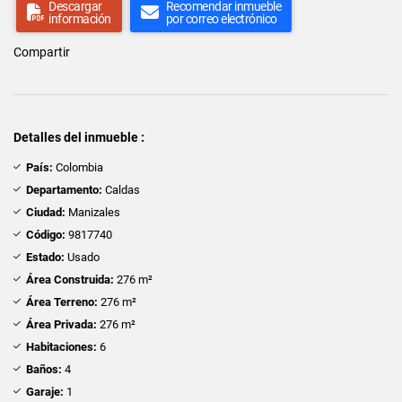
Descargar
Recomendar inmueble
información
por correo electrónico
Compartir
Detalles del inmueble :
País:
Colombia
Departamento:
Caldas
Ciudad:
Manizales
Código:
9817740
Estado:
Usado
Área Construida:
276 m²
Área Terreno:
276 m²
Área Privada:
276 m²
Habitaciones:
6
Baños:
4
Garaje:
1