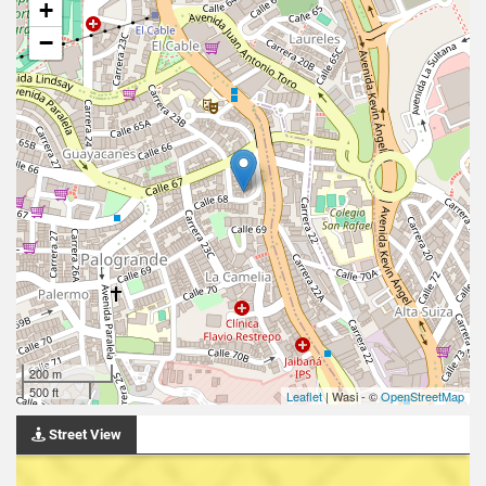
+
−
200 m
500 ft
Leaflet
| Wasi - ©
OpenStreetMap
Street View