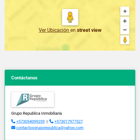
Ver Ubicación
en
street view
Contáctanos
Grupo Republica Inmobiliaria
+573054099259
|
+573017977527
contactosgruporepublica@yahoo.com