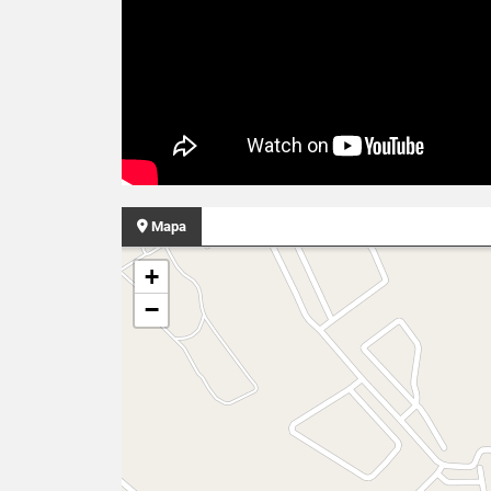
Mapa
+
−