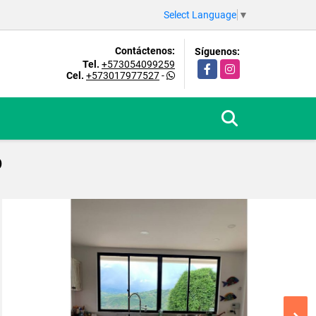
Select Language
▼
Contáctenos:
Síguenos:
Tel.
+573054099259
Facebook
Instagram
Cel.
+573017977527
-
O