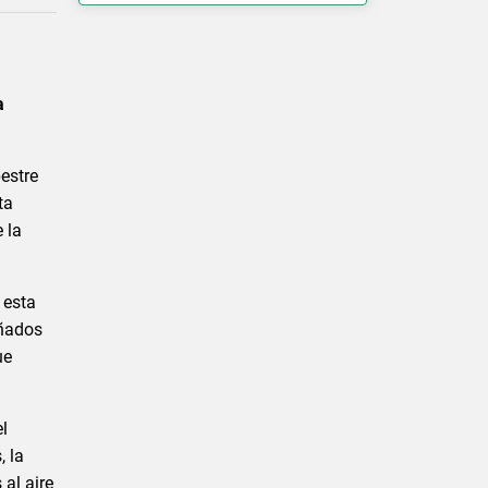
a
estre
ta
 la
 esta
eñados
ue
el
, la
al aire