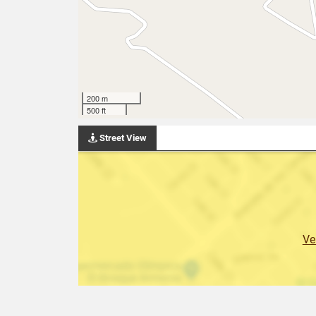
200 m
500 ft
Street View
Ve