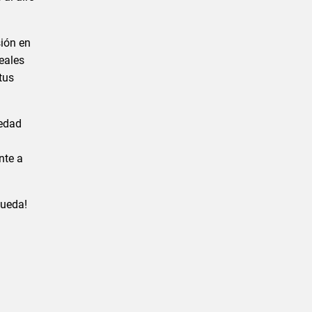
sión en
eales
tus
iedad
nte a
gueda!