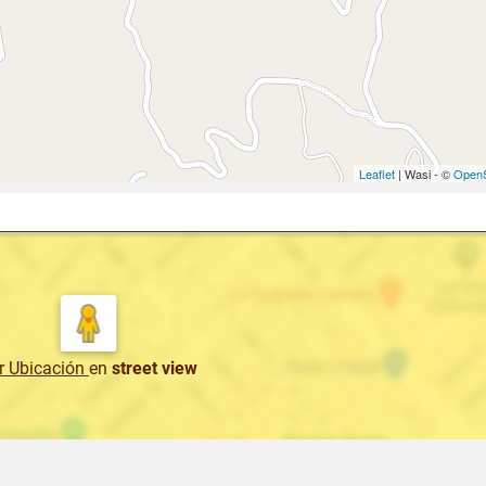
Leaflet
| Wasi - ©
OpenS
r Ubicación
en
street view