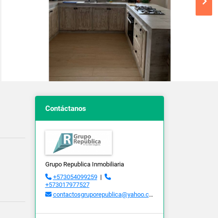
Contáctanos
Grupo Republica Inmobiliaria
+573054099259
|
+573017977527
contactosgruporepublica@yahoo.com