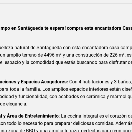
campo en Santágueda te espera! compra esta encantadora Cas
belleza natural de Santágueda con esta encantadora casa camp
 un amplio terreno de 4496 m² y una construcción de 226 m², es
el espacio y la comodidad que estás buscando para disfrutar de
taciones y Espacios Acogedores:
Con 4 habitaciones y 3 baños,
para toda la familia. Los amplios espacios interiores están dis
odidad y funcionalidad, con acabados en cerámica y mármol q
de elegancia.
al y Área de Entretenimiento
: La cocina integral es el corazón d
con todo lo necesario para preparar deliciosas comidas. Además
na zona de BBQ y una amplia terraza, perfectas para reuniones 