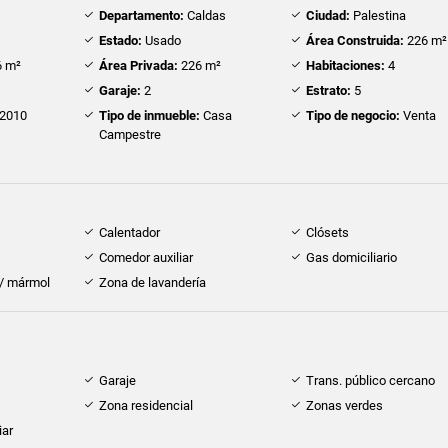
Departamento:
Caldas
Ciudad:
Palestina
Estado:
Usado
Área Construida:
226 m²
 m²
Área Privada:
226 m²
Habitaciones:
4
Garaje:
2
Estrato:
5
2010
Tipo de inmueble:
Casa
Tipo de negocio:
Venta
Campestre
Calentador
Clósets
Comedor auxiliar
Gas domiciliario
 / mármol
Zona de lavandería
Garaje
Trans. público cercano
Zona residencial
Zonas verdes
iar