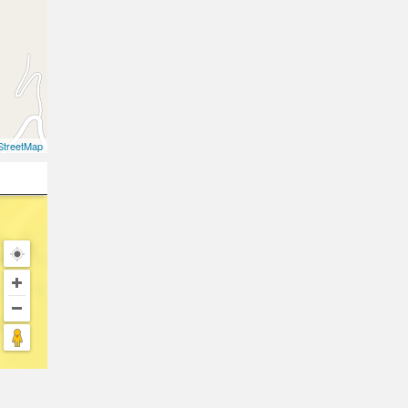
treetMap