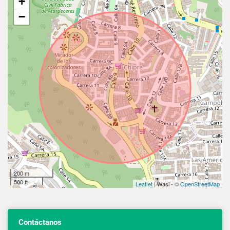
+
−
200 m
500 ft
Leaflet
| Wasi - ©
OpenStreetMap
Contáctanos