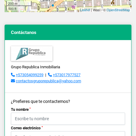
200 m
500 ft
Leaflet
| Wasi - ©
OpenStreetMap
Contáctanos
Grupo Republica Inmobiliaria
+573054099259
|
+573017977527
contactosgruporepublica@yahoo.com
¿Prefieres que te contactemos?
*
Tu nombre
*
Correo electrónico