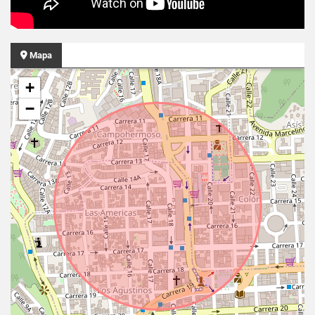
Mapa
+
−