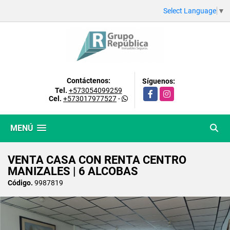
Select Language
▼
Contáctenos:
Síguenos:
Tel.
+573054099259
Facebook
Instagram
Cel.
+573017977527
-
MENÚ
VENTA CASA CON RENTA CENTRO
MANIZALES | 6 ALCOBAS
Código.
9987819