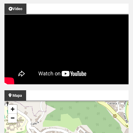
Video
Mapa
+
−