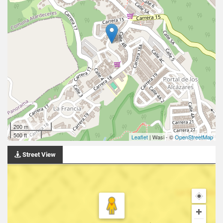
200 m
500 ft
Leaflet
| Wasi - ©
OpenStreetMap
Street View