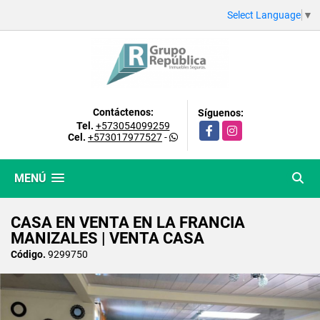
Select Language
▼
Contáctenos:
Síguenos:
Tel.
+573054099259
Facebook
Instagram
Cel.
+573017977527
-
MENÚ
CASA EN VENTA EN LA FRANCIA
MANIZALES | VENTA CASA
Código.
9299750