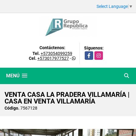
Select Language
▼
Contáctenos:
Síguenos:
Tel.
+573054099259
Facebook
Instagram
Cel.
+573017977527
-
MENÚ
VENTA CASA LA PRADERA VILLAMARÍA |
CASA EN VENTA VILLAMARÍA
Código.
7567128