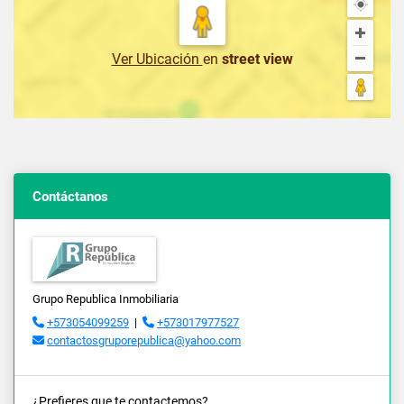
Ver Ubicación
en
street view
Contáctanos
Grupo Republica Inmobiliaria
+573054099259
|
+573017977527
contactosgruporepublica@yahoo.com
¿Prefieres que te contactemos?