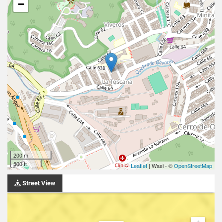
−
200 m
500 ft
Leaflet
| Wasi - ©
OpenStreetMap
Street View