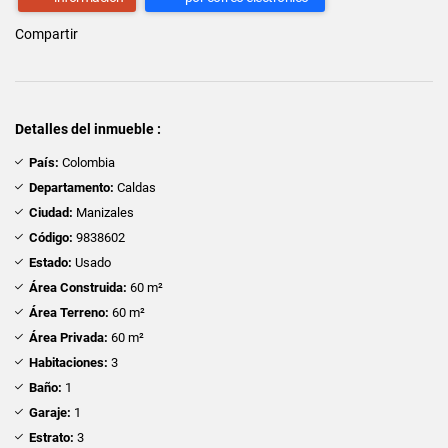
Compartir
Detalles del inmueble :
País:
Colombia
Departamento:
Caldas
Ciudad:
Manizales
Código:
9838602
Estado:
Usado
Área Construida:
60 m²
Área Terreno:
60 m²
Área Privada:
60 m²
Habitaciones:
3
Baño:
1
Garaje:
1
Estrato:
3