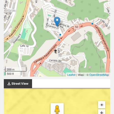
200 m
500 ft
Leaflet
| Wasi - ©
OpenStreetMap
Street View