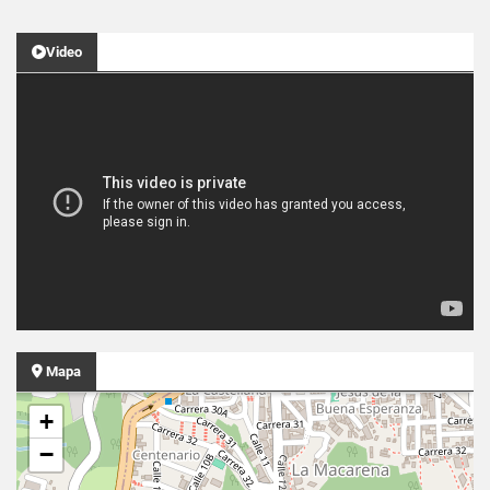
Video
Mapa
+
−