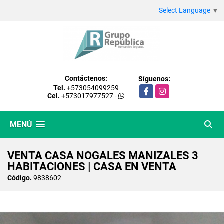
Select Language
▼
Contáctenos:
Síguenos:
Tel.
+573054099259
Facebook
Instagram
Cel.
+573017977527
-
MENÚ
VENTA CASA NOGALES MANIZALES 3
HABITACIONES | CASA EN VENTA
Código.
9838602