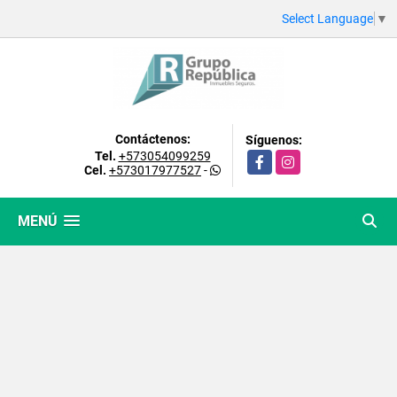
Select Language
▼
Contáctenos:
Síguenos:
Tel.
+573054099259
Facebook
Instagram
Cel.
+573017977527
-
MENÚ