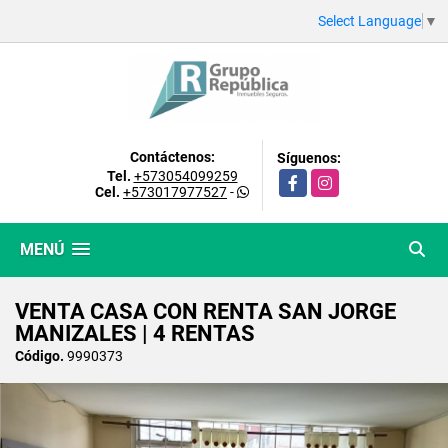
Select Language
▼
Contáctenos:
Síguenos:
Tel.
+573054099259
Facebook
Instagram
Cel.
+573017977527
-
MENÚ
VENTA CASA CON RENTA SAN JORGE
MANIZALES | 4 RENTAS
Código.
9990373