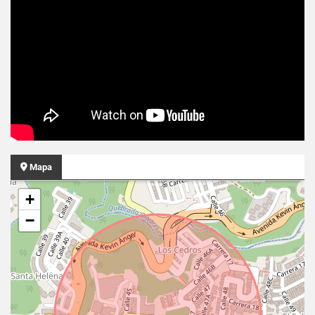
Mapa
+
−