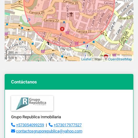
200 m
500 ft
Leaflet
| Wasi - ©
OpenStreetMap
Contáctanos
Grupo Republica Inmobiliaria
+573054099259
|
+573017977527
contactosgruporepublica@yahoo.com