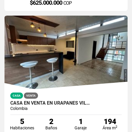
$625.000.000
COP
CASA
VENTA
CASA EN VENTA EN URAPANES VIL…
Colombia
5
2
1
194
2
Habitaciones
Baños
Garaje
Área m