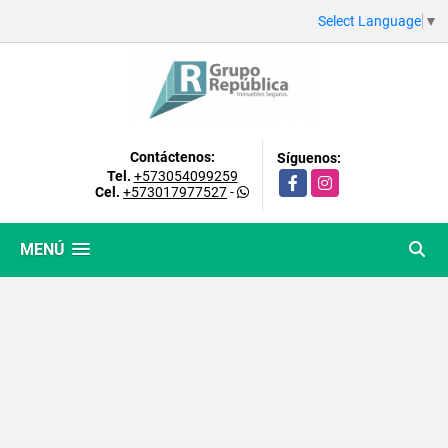
Select Language
▼
Contáctenos:
Síguenos:
Tel.
+573054099259
Facebook
Instagram
Cel.
+573017977527
-
MENÚ