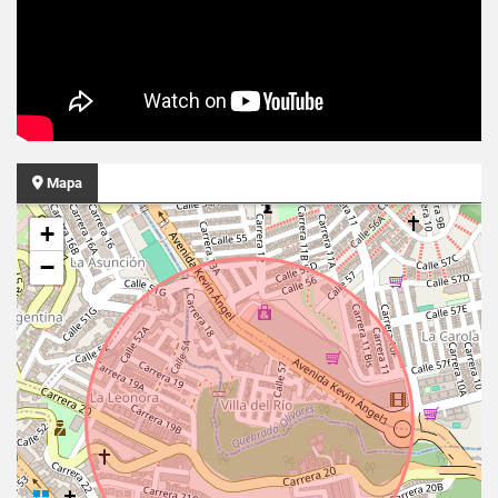
Mapa
+
−