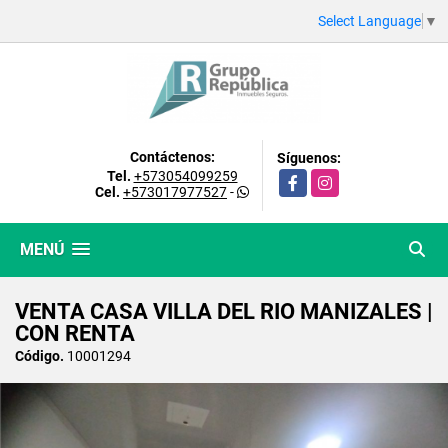
Select Language
▼
Contáctenos:
Síguenos:
Tel.
+573054099259
Facebook
Instagram
Cel.
+573017977527
-
MENÚ
VENTA CASA VILLA DEL RIO MANIZALES |
CON RENTA
Código.
10001294