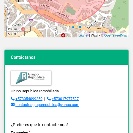
200 m
500 ft
Leaflet
| Wasi - ©
OpenStreetMap
Contáctanos
Grupo Republica Inmobiliaria
+573054099259
|
+573017977527
contactosgruporepublica@yahoo.com
¿Prefieres que te contactemos?
*
Tu nombre