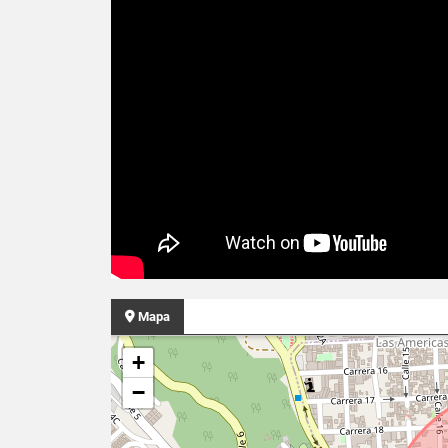
Mapa
+
−