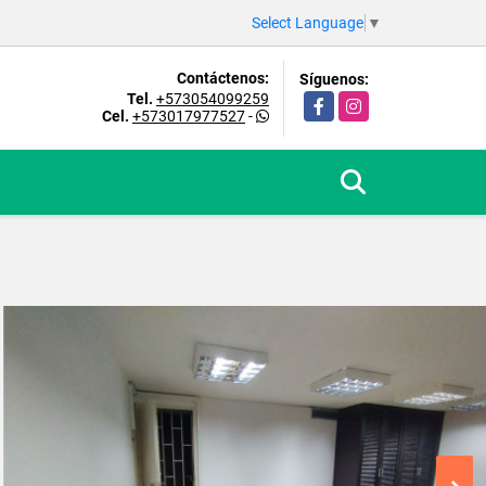
Select Language
▼
Contáctenos:
Síguenos:
Tel.
+573054099259
Facebook
Instagram
Cel.
+573017977527
-