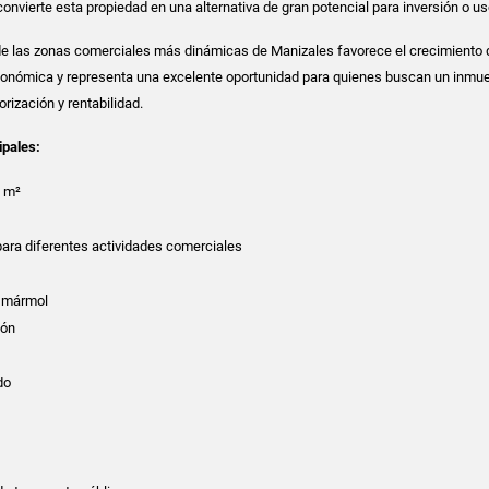
onvierte esta propiedad en una alternativa de gran potencial para inversión o us
de las zonas comerciales más dinámicas de Manizales favorece el crecimiento 
económica y representa una excelente oportunidad para quienes buscan un inmu
orización y rentabilidad.
ipales:
6 m²
²
para diferentes actividades comerciales
y mármol
ión
do