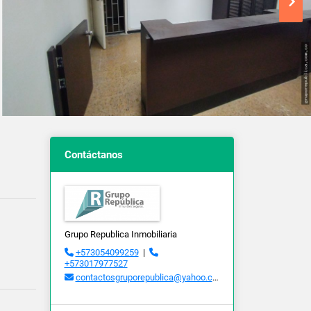
Contáctanos
Grupo Republica Inmobiliaria
+573054099259
|
+573017977527
contactosgruporepublica@yahoo.com