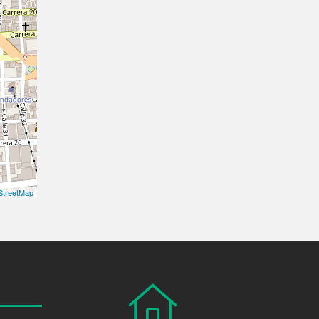
treetMap