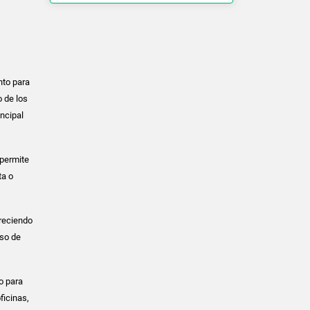
nto para
 de los
incipal
 permite
ta o
freciendo
iso de
o para
ficinas,