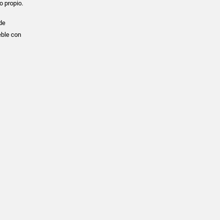
o propio.
de
eble con