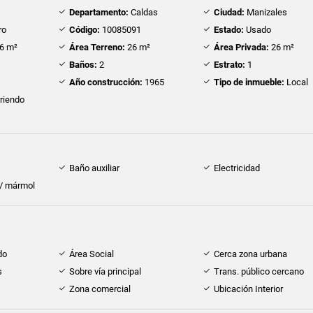
Departamento:
Caldas
Ciudad:
Manizales
ro
Código:
10085091
Estado:
Usado
6 m²
Área Terreno:
26 m²
Área Privada:
26 m²
Baños:
2
Estrato:
1
Año construcción:
1965
Tipo de inmueble:
Local
riendo
Baño auxiliar
Electricidad
 / mármol
do
Área Social
Cerca zona urbana
s
Sobre vía principal
Trans. público cercano
Zona comercial
Ubicación Interior