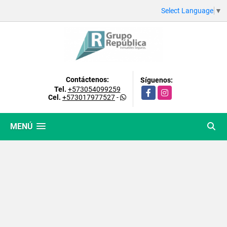
Select Language
▼
Contáctenos:
Síguenos:
Tel.
+573054099259
Facebook
Instagram
Cel.
+573017977527
-
MENÚ