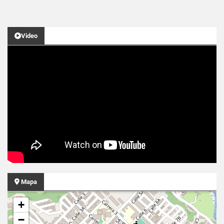
Video
Mapa
+
−