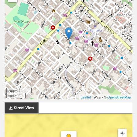
200 m
500 ft
Leaflet
| Wasi - ©
OpenStreetMap
Street View