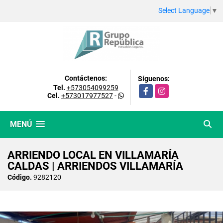
Select Language
▼
Contáctenos:
Síguenos:
Tel.
+573054099259
Facebook
Instagram
Cel.
+573017977527
-
MENÚ
ARRIENDO LOCAL EN VILLAMARÍA
CALDAS | ARRIENDOS VILLAMARÍA
Código.
9282120