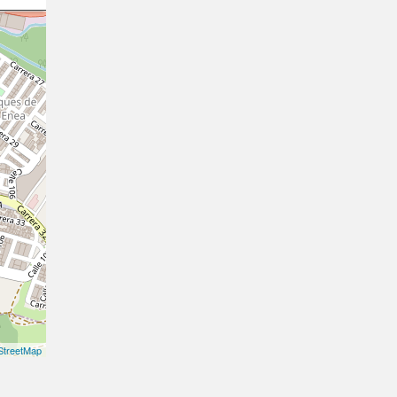
treetMap