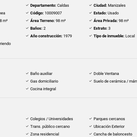
Departamento:
Caldas
Ciudad:
Manizales
nea
Código:
10009007
Estado:
Usado
8 m²
Área Terreno:
98 m²
Área Privada:
98 m²
Baños:
2
Estrato:
3
Año construcción:
1979
Tipo de inmueble:
Local
riendo
Baño auxiliar
Doble Ventana
Gas domiciliario
Suelo de cerámica / már
Cocina integral
Colegios / Universidades
Parques cercanos
Trans. público cercano
Ubicación Exterior
Zona residencial
Cancha de baloncesto