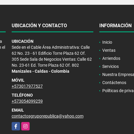
UBICACIÓN Y CONTACTO
INFORMACIÓN
la
UBICACIÓN
Inicio
 el
Sede en el Cable Área Administrativa: Calle
Ventas
62 No. 23 - 61 Edificio Torre Plaza 62 Of.
Arriendos
305 Sede Sala de Negocios Ventas: Calle 62
No. 23-61 Ed. Torre Plaza 62 Of. 802
Servicios
Manizales - Caldas - Colombia
Nuestra Empres
MÓVIL
Contáctenos
+573017977527
Políticas de priv
TELÉFONO
+573054099259
EMAIL
contactosgruporepublica@yahoo.com
Facebook
Instagram