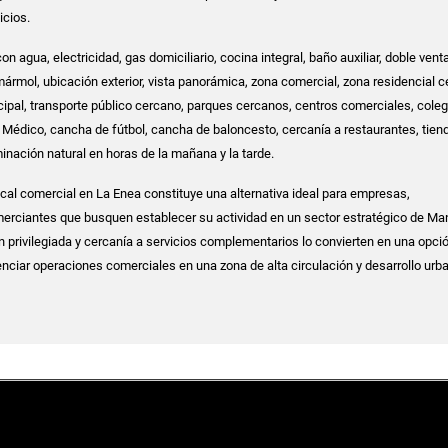
icios.
n agua, electricidad, gas domiciliario, cocina integral, baño auxiliar, doble vent
ármol, ubicación exterior, vista panorámica, zona comercial, zona residencial c
cipal, transporte público cercano, parques cercanos, centros comerciales, coleg
 Médico, cancha de fútbol, cancha de baloncesto, cercanía a restaurantes, tien
minación natural en horas de la mañana y la tarde.
ocal comercial en La Enea constituye una alternativa ideal para empresas,
rciantes que busquen establecer su actividad en un sector estratégico de Man
n privilegiada y cercanía a servicios complementarios lo convierten en una opci
nciar operaciones comerciales en una zona de alta circulación y desarrollo urb