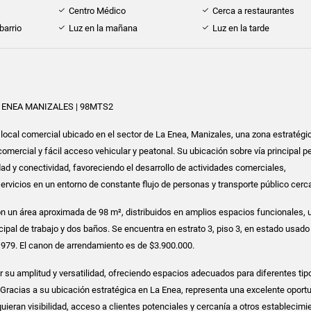
Centro Médico
Cerca a restaurantes
barrio
Luz en la mañana
Luz en la tarde
 ENEA MANIZALES | 98MTS2
 local comercial ubicado en el sector de La Enea, Manizales, una zona estratégi
omercial y fácil acceso vehicular y peatonal. Su ubicación sobre vía principal p
dad y conectividad, favoreciendo el desarrollo de actividades comerciales,
servicios en un entorno de constante flujo de personas y transporte público cerc
n un área aproximada de 98 m², distribuidos en amplios espacios funcionales, 
cipal de trabajo y dos baños. Se encuentra en estrato 3, piso 3, en estado usado
1979. El canon de arrendamiento es de $3.900.000.
or su amplitud y versatilidad, ofreciendo espacios adecuados para diferentes tip
Gracias a su ubicación estratégica en La Enea, representa una excelente oport
uieran visibilidad, acceso a clientes potenciales y cercanía a otros establecimi