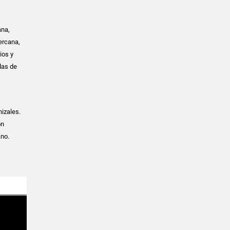
ana,
ercana,
ios y
das de
izales.
ón
ano.