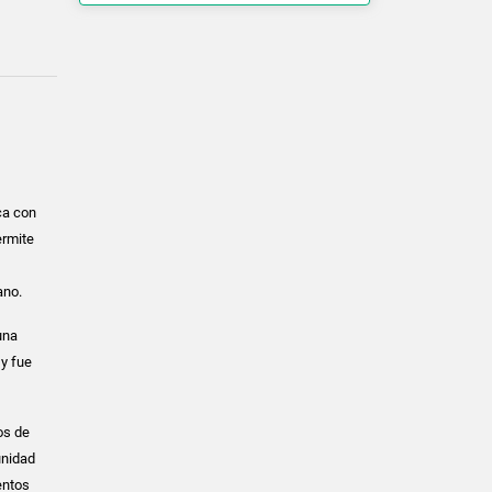
ca con
ermite
ano.
una
 y fue
os de
unidad
entos