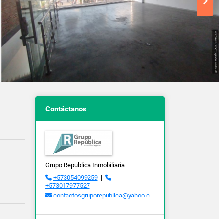
Contáctanos
Grupo Republica Inmobiliaria
+573054099259
|
+573017977527
contactosgruporepublica@yahoo.com