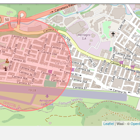
Leaflet
| Wasi - ©
OpenS