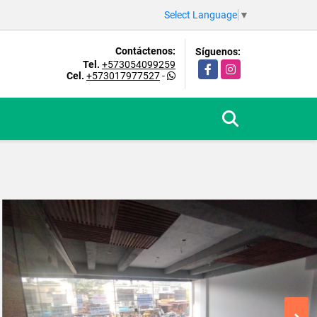
Select Language
▼
Contáctenos:
Síguenos:
Tel.
+573054099259
Facebook
Instagram
Cel.
+573017977527
-