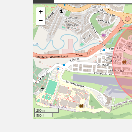
+
−
200 m
500 ft