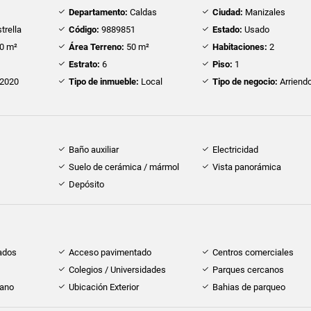
Departamento:
Caldas
Ciudad:
Manizales
trella
Código:
9889851
Estado:
Usado
0 m²
Área Terreno:
50 m²
Habitaciones:
2
Estrato:
6
Piso:
1
2020
Tipo de inmueble:
Local
Tipo de negocio:
Arriend
Baño auxiliar
Electricidad
Suelo de cerámica / mármol
Vista panorámica
Depósito
ados
Acceso pavimentado
Centros comerciales
Colegios / Universidades
Parques cercanos
cano
Ubicación Exterior
Bahias de parqueo