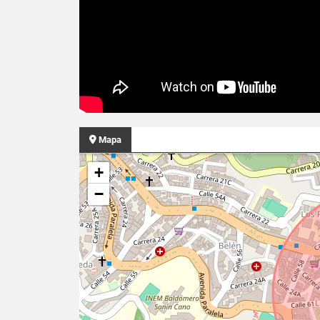
Mapa
+
−