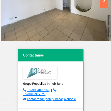
Contáctanos
Grupo Republica Inmobiliaria
+573054099259
|
+573017977527
contactosgruporepublica@yahoo.com