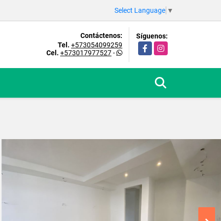
Select Language
▼
Contáctenos:
Síguenos:
Tel.
+573054099259
Facebook
Instagram
Cel.
+573017977527
-