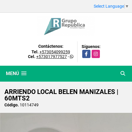
Select Language
▼
Contáctenos:
Síguenos:
Tel.
+573054099259
Facebook
Instagram
Cel.
+573017977527
-
MENÚ
ARRIENDO LOCAL BELEN MANIZALES |
60MTS2
Código.
10114749