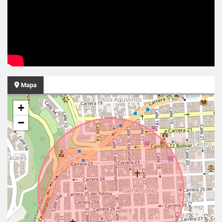
Mapa
+
−