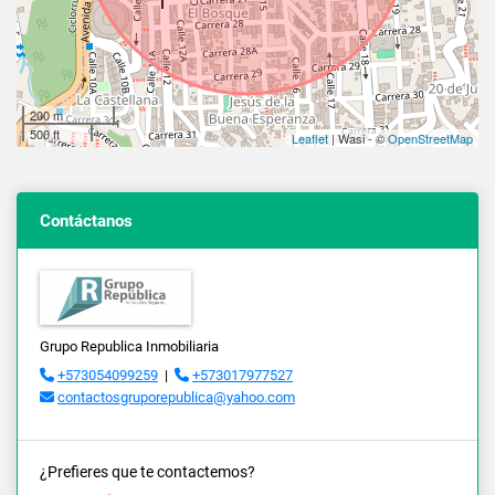
200 m
500 ft
Leaflet
| Wasi - ©
OpenStreetMap
Contáctanos
Grupo Republica Inmobiliaria
+573054099259
|
+573017977527
contactosgruporepublica@yahoo.com
¿Prefieres que te contactemos?