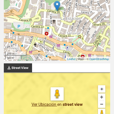
200 m
500 ft
Leaflet
| Wasi - ©
OpenStreetMap
Street View
Ver Ubicación
en
street view