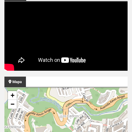
Mapa
+
−