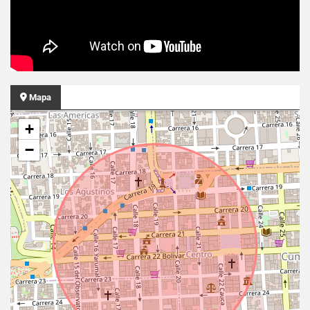
Mapa
+
−