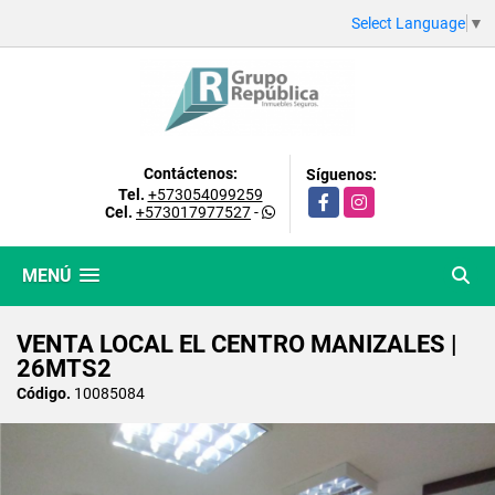
Select Language
▼
Contáctenos:
Síguenos:
Tel.
+573054099259
Facebook
Instagram
Cel.
+573017977527
-
MENÚ
VENTA LOCAL EL CENTRO MANIZALES |
26MTS2
Código.
10085084