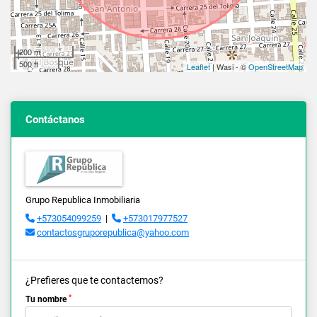
200 m
500 ft
Leaflet
| Wasi - ©
OpenStreetMap
Contáctanos
Grupo Republica Inmobiliaria
+573054099259
|
+573017977527
contactosgruporepublica@yahoo.com
¿Prefieres que te contactemos?
*
Tu nombre