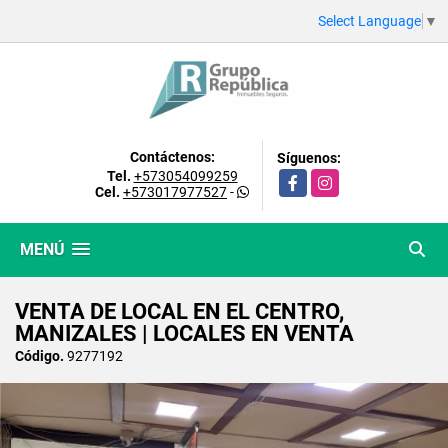
Select Language
▼
Contáctenos:
Síguenos:
Tel.
+573054099259
Facebook
Instagram
Cel.
+573017977527
-
MENÚ
VENTA DE LOCAL EN EL CENTRO,
MANIZALES | LOCALES EN VENTA
Código.
9277192