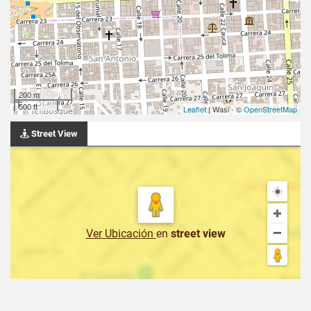
200 m
500 ft
Leaflet
| Wasi - ©
OpenStreetMap
Street View
Ver Ubicación
en
street view