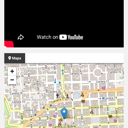
Mapa
+
−