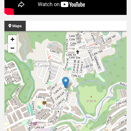
Mapa
+
−