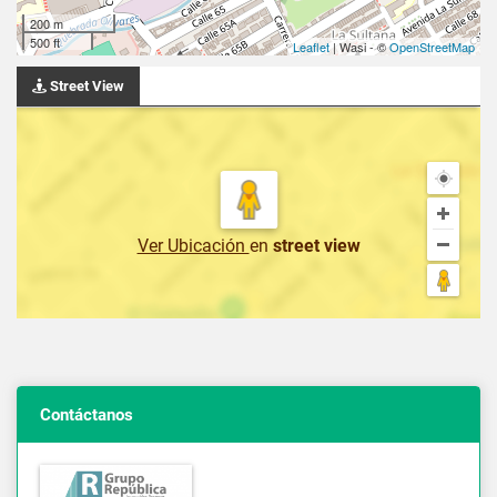
200 m
500 ft
Leaflet
| Wasi - ©
OpenStreetMap
Street View
Ver Ubicación
en
street view
Contáctanos