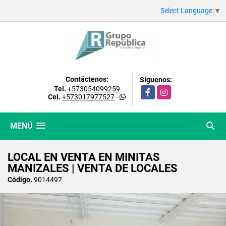
Select Language
▼
Contáctenos:
Síguenos:
Tel.
+573054099259
Facebook
Instagram
Cel.
+573017977527
-
MENÚ
LOCAL EN VENTA EN MINITAS
MANIZALES | VENTA DE LOCALES
Código.
9014497