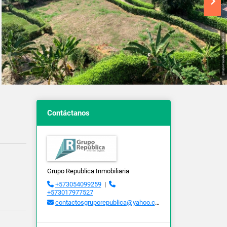
Contáctanos
Grupo Republica Inmobiliaria
+573054099259
|
+573017977527
contactosgruporepublica@yahoo.com