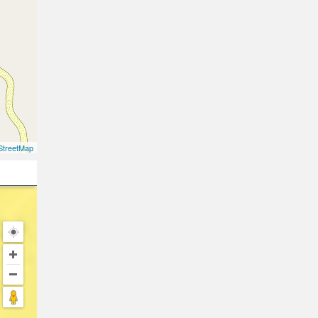
treetMap