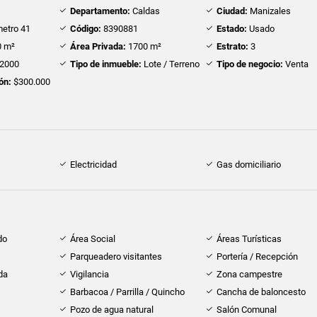
Departamento:
Caldas
Ciudad:
Manizales
etro 41
Código:
8390881
Estado:
Usado
 m²
Área Privada:
1700 m²
Estrato:
3
2000
Tipo de inmueble:
Lote / Terreno
Tipo de negocio:
Venta
ón:
$300.000
Electricidad
Gas domiciliario
do
Área Social
Áreas Turísticas
Parqueadero visitantes
Portería / Recepción
da
Vigilancia
Zona campestre
Barbacoa / Parrilla / Quincho
Cancha de baloncesto
Pozo de agua natural
Salón Comunal