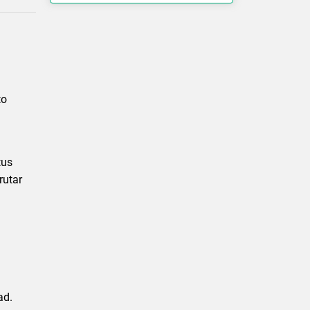
to
tus
rutar
ad.