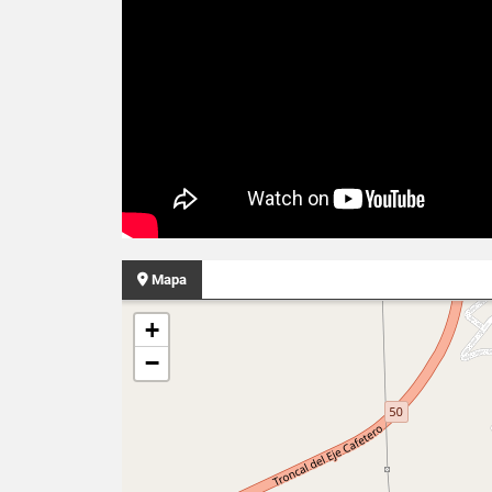
Mapa
+
−