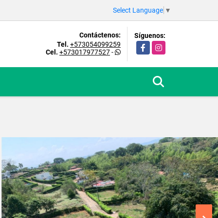
Select Language
▼
Contáctenos:
Síguenos:
Tel.
+573054099259
Facebook
Instagram
Cel.
+573017977527
-