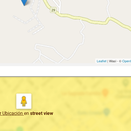
Leaflet
| Wasi - ©
OpenS
r Ubicación
en
street view