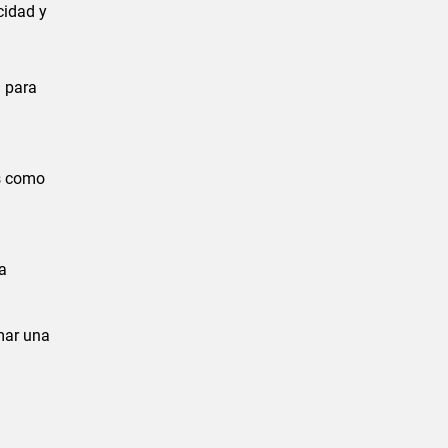
cidad y
l para
as como
a
mar una