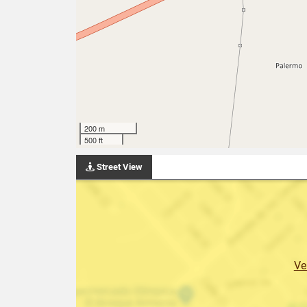
200 m
500 ft
Street View
Ve