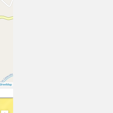
treetMap