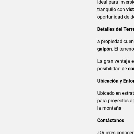
Ideal para invers
tranquilo con
vis
oportunidad de de
Detalles del Ter
a propiedad cue
galpón
. El terren
La gran ventaja 
posibilidad de
co
Ubicación y Ento
Ubicado en estrat
para proyectos ag
la montaña.
Contáctanos
¿Quieres conocer 