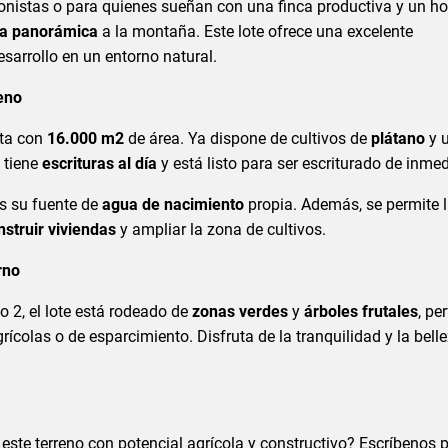
ionistas o para quienes sueñan con una finca productiva y un h
ta panorámica
a la montaña. Este lote ofrece una excelente
sarrollo en un entorno natural.
reno
nta con
16.000 m2
de área. Ya dispone de cultivos de
plátano
y 
o tiene
escrituras al día
y está listo para ser escriturado de inmed
es su fuente de
agua de nacimiento
propia. Además, se permite 
nstruir viviendas
y ampliar la zona de cultivos.
rno
o 2, el lote está rodeado de
zonas verdes
y
árboles frutales
, pe
rícolas o de esparcimiento. Disfruta de la tranquilidad y la bell
este terreno con potencial agrícola y constructivo? Escríbenos 