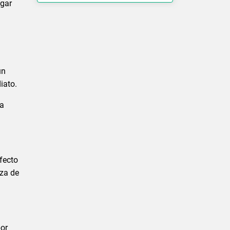
ogar
un
iato.
la
rfecto
eza de
por