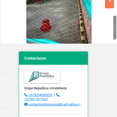
Contáctanos
Grupo Republica Inmobiliaria
+573054099259
|
+573017977527
contactosgruporepublica@yahoo.com