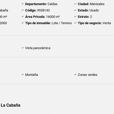
Departamento:
Caldas
Ciudad:
Manizales
abaña
Código:
9538143
Estado:
Usado
0 m²
Área Privada:
16000 m²
Estrato:
2
2000
Tipo de inmueble:
Lote / Terreno
Tipo de negocio:
Venta
Vista panorámica
Montaña
Zonas verdes
n La Cabaña