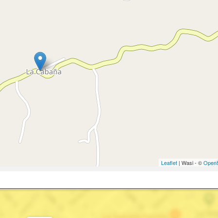
Leaflet
| Wasi - ©
OpenS