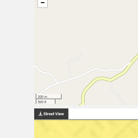
−
200 m
500 ft
Street View