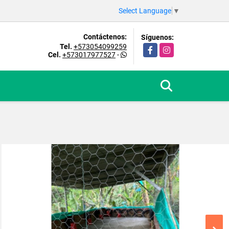
Select Language
▼
Contáctenos:
Síguenos:
Tel.
+573054099259
Facebook
Instagram
Cel.
+573017977527
-