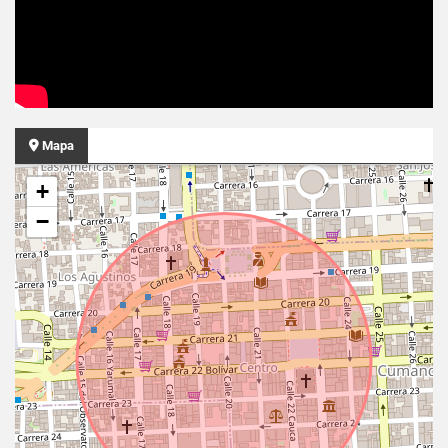
Mapa
+
−