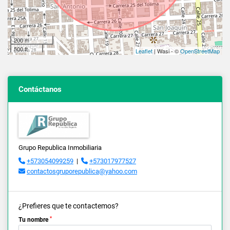
200 m
500 ft
Leaflet
| Wasi - ©
OpenStreetMap
Contáctanos
Grupo Republica Inmobiliaria
+573054099259
|
+573017977527
contactosgruporepublica@yahoo.com
¿Prefieres que te contactemos?
*
Tu nombre