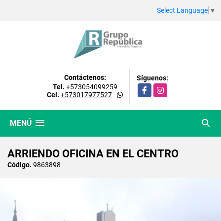
Select Language
▼
Contáctenos:
Síguenos:
Tel.
+573054099259
Facebook
Instagram
Cel.
+573017977527
-
MENÚ
ARRIENDO OFICINA EN EL CENTRO
Código.
9863898