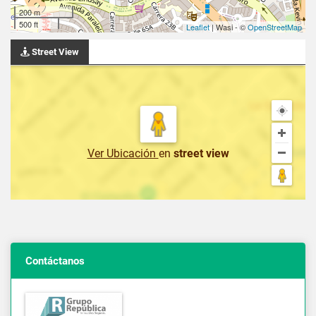
200 m
500 ft
Leaflet
| Wasi - ©
OpenStreetMap
Street View
Ver Ubicación
en
street view
Contáctanos