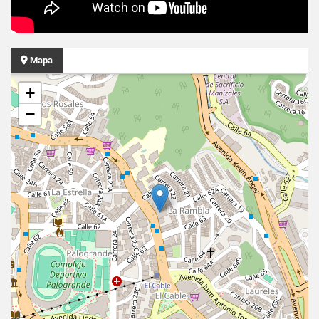
Mapa
+
−