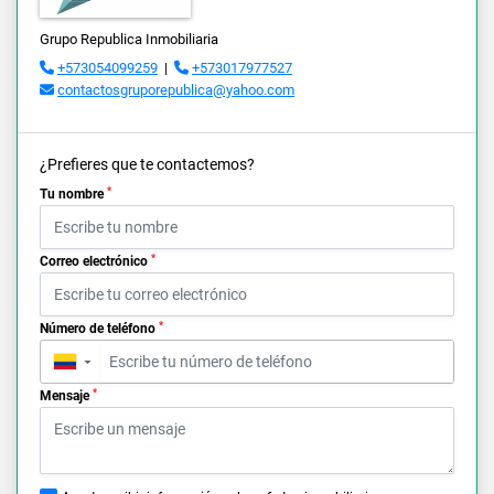
Grupo Republica Inmobiliaria
+573054099259
|
+573017977527
contactosgruporepublica@yahoo.com
¿Prefieres que te contactemos?
*
Tu nombre
*
Correo electrónico
*
Número de teléfono
▼
*
Mensaje