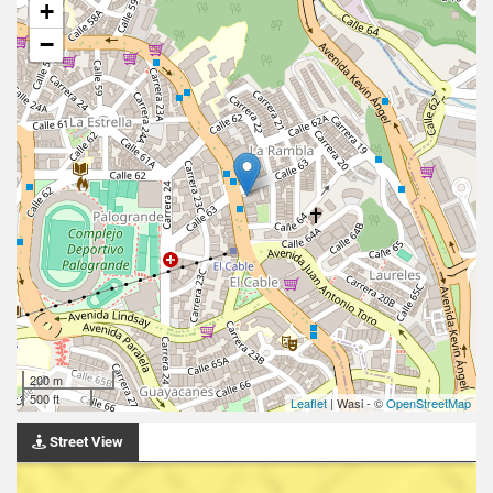
+
−
200 m
500 ft
Leaflet
| Wasi - ©
OpenStreetMap
Street View