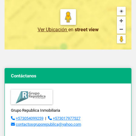
Ver Ubicación
en
street view
Contáctanos
Grupo Republica Inmobiliaria
+573054099259
|
+573017977527
contactosgruporepublica@yahoo.com