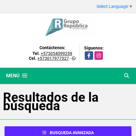
Select Language
▼
Contáctenos:
Síguenos:
Tel.
+573054099259
Facebook
Instagram
Cel.
+573017977527
-
MENÚ
Resultados de la
búsqueda
BUSQUEDA AVANZADA