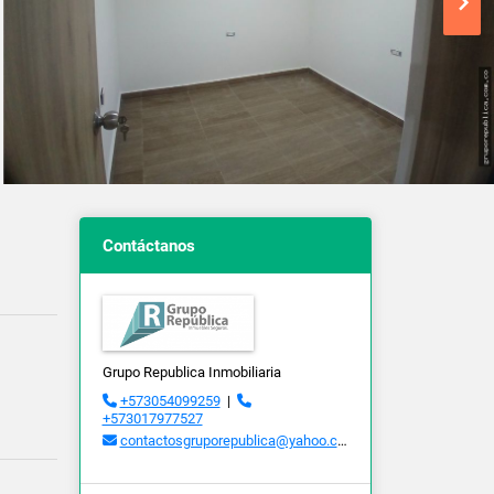
Contáctanos
Grupo Republica Inmobiliaria
+573054099259
|
+573017977527
contactosgruporepublica@yahoo.com