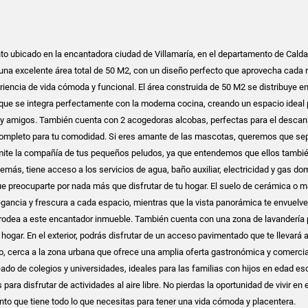
o ubicado en la encantadora ciudad de Villamaría, en el departamento de Calda
na excelente área total de 50 M2, con un diseño perfecto que aprovecha cada 
riencia de vida cómoda y funcional. El área construida de 50 M2 se distribuye e
que se integra perfectamente con la moderna cocina, creando un espacio ideal 
 y amigos. También cuenta con 2 acogedoras alcobas, perfectas para el descan
 completo para tu comodidad. Si eres amante de las mascotas, queremos que se
ite la compañía de tus pequeños peludos, ya que entendemos que ellos tambi
demás, tiene acceso a los servicios de agua, baño auxiliar, electricidad y gas domi
e preocuparte por nada más que disfrutar de tu hogar. El suelo de cerámica o m
egancia y frescura a cada espacio, mientras que la vista panorámica te envuelve
rodea a este encantador inmueble. También cuenta con una zona de lavandería 
el hogar. En el exterior, podrás disfrutar de un acceso pavimentado que te llevará 
 cerca a la zona urbana que ofrece una amplia oferta gastronómica y comercia
do de colegios y universidades, ideales para las familias con hijos en edad esc
ara disfrutar de actividades al aire libre. No pierdas la oportunidad de vivir en 
to que tiene todo lo que necesitas para tener una vida cómoda y placentera.