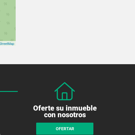
treetMap
Oferte su inmueble
con nosotros
OFERTAR
a