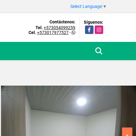
Select Language
▼
Contáctenos:
Síguenos:
Tel.
+573054099259
Facebook
Instagram
Cel.
+573017977527
-