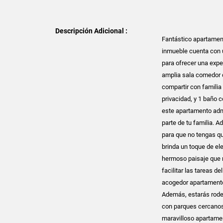
Descripción Adicional :
Fantástico apartament
inmueble cuenta con u
para ofrecer una expe
amplia sala comedor 
compartir con familia
privacidad, y 1 baño
este apartamento adm
parte de tu familia. A
para que no tengas qu
brinda un toque de el
hermoso paisaje que 
facilitar las tareas d
acogedor apartamento,
Además, estarás rodea
con parques cercanos p
maravilloso apartamen