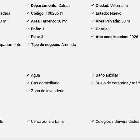
Departamento:
Caldas
Ciudad:
Villamaría
radera
Código:
10020641
Estado:
Nuevo
0 m²
Área Terreno:
50 m²
Área Privada:
50 m²
Baño:
1
Garaje:
1
Piso:
3
Año construcción:
2026
partamento
Tipo de negocio:
Arriendo
Agua
Baño auxiliar
Gas domiciliario
Suelo de cerámica / már
Zona de lavandería
do
Cerca zona urbana
Colegios / Universidades