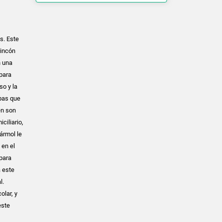
s. Este
rincón
n una
para
so y la
pas que
én son
ciliario,
ármol le
 en el
para
a este
l.
olar, y
este