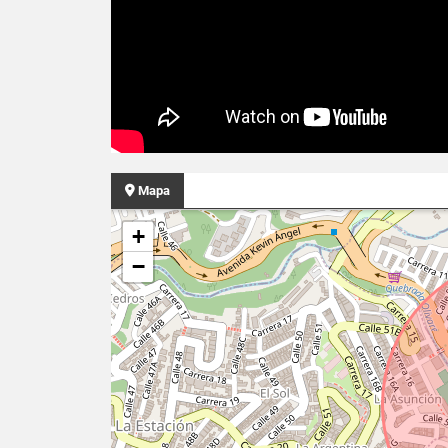
Mapa
+
−