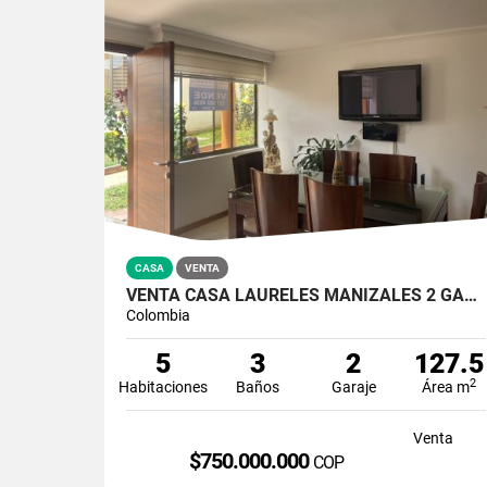
CASA
VENTA
VENTA CASA LAURELES MANIZALES 2 GARAJES | CASAS EN CONJUNTO CERRADO
Colombia
5
3
2
127.5
2
Habitaciones
Baños
Garaje
Área m
Venta
$750.000.000
COP