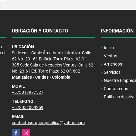
UBICACIÓN Y CONTACTO
INFORMACIÓN
la
UBICACIÓN
Inicio
 el
Sede en el Cable Área Administrativa: Calle
Ventas
62 No. 23 - 61 Edificio Torre Plaza 62 Of.
Arriendos
305 Sede Sala de Negocios Ventas: Calle 62
No. 23-61 Ed. Torre Plaza 62 Of. 802
Servicios
Manizales - Caldas - Colombia
Nuestra Empres
MÓVIL
Contáctenos
+573017977527
Políticas de priv
TELÉFONO
+573054099259
EMAIL
contactosgruporepublica@yahoo.com
Facebook
Instagram