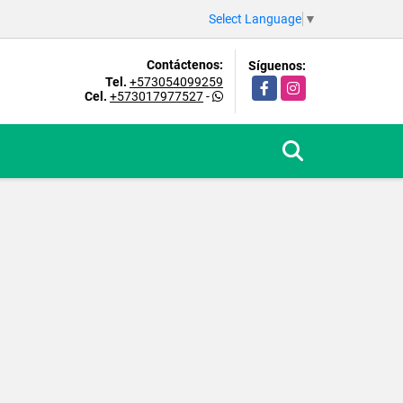
Select Language
▼
Contáctenos:
Síguenos:
Tel.
+573054099259
Facebook
Instagram
Cel.
+573017977527
-