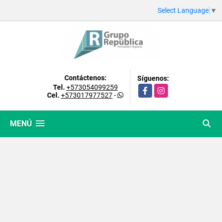
Select Language
▼
Contáctenos:
Síguenos:
Tel.
+573054099259
Facebook
Instagram
Cel.
+573017977527
-
MENÚ