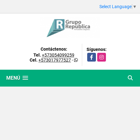
Select Language
▼
Contáctenos:
Síguenos:
Tel.
+573054099259
Facebook
Instagram
Cel.
+573017977527
-
MENÚ