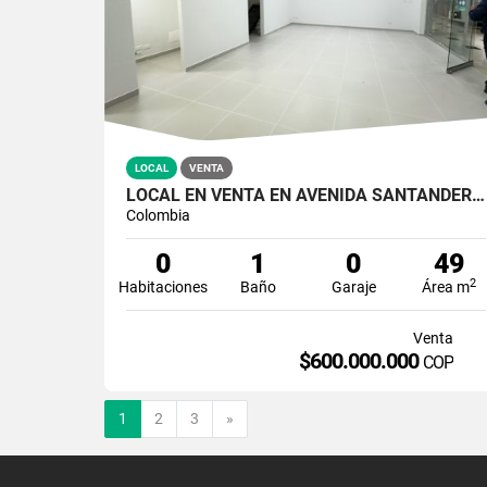
LOCAL
VENTA
LOCAL EN VENTA EN AVENIDA SANTANDER MANIZALES | CABLE PLAZA
Colombia
0
1
0
49
2
Habitaciones
Baño
Garaje
Área m
Venta
$600.000.000
COP
Siguiente
1
2
3
»