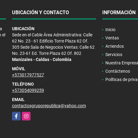
UBICACIÓN Y CONTACTO
INFORMACIÓN
la
UBICACIÓN
Inicio
 el
Sede en el Cable Área Administrativa: Calle
Ventas
62 No. 23 - 61 Edificio Torre Plaza 62 Of.
Arriendos
305 Sede Sala de Negocios Ventas: Calle 62
No. 23-61 Ed. Torre Plaza 62 Of. 802
Servicios
Manizales - Caldas - Colombia
Nuestra Empres
MÓVIL
Contáctenos
+573017977527
Políticas de priv
TELÉFONO
+573054099259
EMAIL
contactosgruporepublica@yahoo.com
Facebook
Instagram