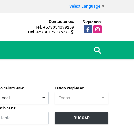
Select Language
▼
Contáctenos:
Síguenos:
Tel.
+573054099259
Facebook
Instagram
Cel.
+573017977527
-
po de inmueble:
Estado Propiedad:
Local
Todos
ecio hasta:
BUSCAR