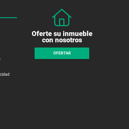
Oferte su inmueble
con nosotros
OFERTAR
a
acidad